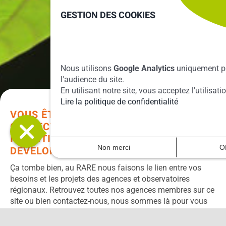
GESTION DES COOKIES
Nous utilisons
Google Analytics
uniquement p
l'audience du site.
En utilisant notre site, vous acceptez l'utilisat
Lire la politique de confidentialité
VOUS ÊTES UNE INSTITUTION OU UNE
COLLECTIVITÉ ET SOUHAITEZ VOUS
INVESTIR DANS DES PROJETS DE
Non merci
O
DÉVELOPPEMENT DURABLE ?
Ça tombe bien, au RARE nous faisons le lien entre vos
besoins et les projets des agences
et observatoires
régionaux
. Retrouvez toutes nos agences membres sur ce
site ou bien contactez-nous, nous sommes là pour vous
aider.