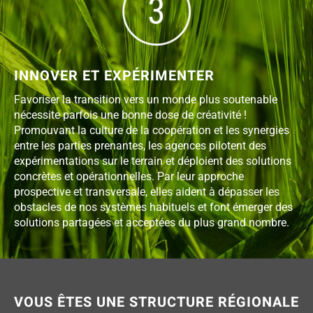
INNOVER ET EXPÉRIMENTER
Favoriser la transition vers un monde plus soutenable
nécessite parfois une bonne dose de créativité !
Promouvant la culture de la coopération et les synergies
entre les parties prenantes, les agences pilotent des
expérimentations sur le terrain et déploient des solutions
concrètes et opérationnelles. Par leur approche
prospective et transversale, elles aident à dépasser les
obstacles de nos systèmes habituels et font émerger des
solutions partagées et acceptées du plus grand nombre.
VOUS ÊTES UNE STRUCTURE RÉGIONALE