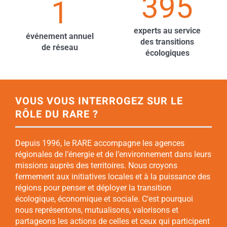
395
1
experts au service
événement annuel
des transitions
de réseau
écologiques
VOUS VOUS INTERROGEZ SUR LE
RÔLE DU RARE ?
Depuis 1996, le RARE accompagne les agences
régionales de l’énergie et de l’environnement dans leurs
missions auprès des territoires. Nous croyons
fermement aux initiatives locales et à la puissance des
régions pour penser et déployer la transition
écologique, économique et sociale. C’est pourquoi
nous représentons, mutualisons, valorisons et
partageons les actions de celles et ceux qui participent