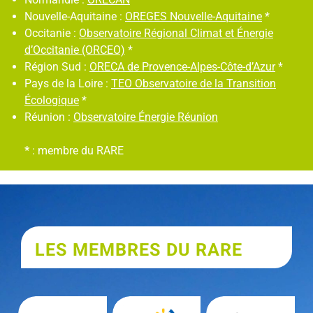
Nouvelle-Aquitaine :
OREGES Nouvelle-Aquitaine
*
Occitanie :
Observatoire Régional Climat et Énergie
d’Occitanie (ORCEO)
*
Région Sud :
ORECA de Provence-
Alpes
-Côte-d’Azur
*
Pays de la Loire :
TEO Observatoire de la
Transition
Écologique
*
Réunion :
Observatoire Énergie Réunion
*
: membre du RARE
LES MEMBRES DU RARE