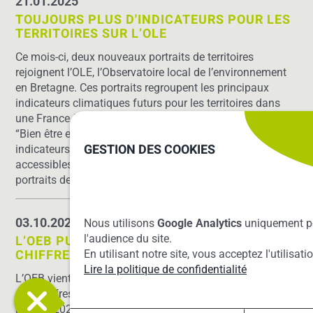
21.01.2025
TOUJOURS PLUS D'INDICATEURS POUR LES
TERRITOIRES SUR L’OLE
Ce mois-ci, deux nouveaux portraits de territoires
rejoignent l’OLE, l’Observatoire local de l’environnement
en Bretagne. Ces portraits regroupent les principaux
indicateurs climatiques futurs pour les territoires dans
une France à +4°C ainsi que les résultats de l’enquête
“Bien être et paysages bretons”. Ce sont désormais 149
GESTION DES COOKIES
indicateurs sur 7 thématiques environnement qui sont
accessibles aux collectivités bretonnes au travers des
portraits de territoire.
03.10.2024
Nous utilisons
Google Analytics
uniquement p
L’OEB PUBLIE SON MÉMENTO DES
l'audience du site.
CHIFFRES CLÉS ÉNERGIE 2024
En utilisant notre site, vous acceptez l'utilisat
Lire la politique de confidentialité
L’OEB vient de publier la nouvelle édition du mémento
des chiffres clés de l’énergie en Bretagne portant sur
l’année 2022. Il a été diffusé le 2 octobre 2024 à