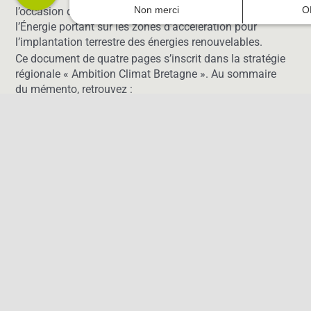
Non merci
O
l’occasion de la rencontre du Comité Régional de
l’Énergie portant sur les zones d’accélération pour
l’implantation terrestre des énergies renouvelables.
Ce document de quatre pages s’inscrit dans la stratégie
régionale « Ambition Climat Bretagne ». Au sommaire
du mémento, retrouvez :
La production d’énergie
Le parc de production d’énergies
La consommation d’énergie
19.09.2024
INFOGRAPHIE INTERACTIVE : MON
TERRITOIRE SOUS +4°C
A quoi ressemblera le climat de mon territoire dans le
futur
? Combien de nuits tropicales, quelle évolution des
précipitations extrêmes, des sécheresses ou du risque