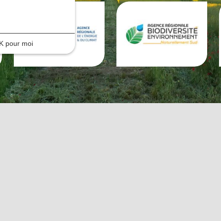
K pour moi
LES MEMBRES
NOS ACT
Membres du RARE
Projets dan
RARE s’imp
Missions des agences
Projets por
Adhérer au réseau
Presse