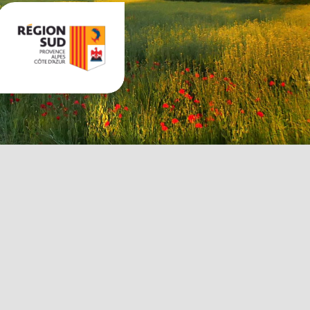
IONS
SUIVRE ET RELAYER
s lesquels le
lique
tés par le RARE
S’inscrire à notre newsletter