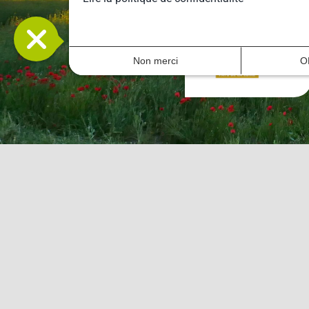
Non merci
O
LE RARE
Mission
Gouvernance
Partenaires
Équipe du RARE