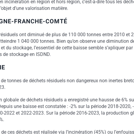
n incinération en région et hors région, c’est-à-dire tous les déch
l’objet d’une valorisation matière.
GNE-FRANCHE-COMTÉ
résiduels ont diminué de plus de 110 000 tonnes entre 2010 et 2
atteindre 1 040 000 tonnes. Bien qu’on observe une diminution d
n et du stockage, l’essentiel de cette baisse semble s’xpliquer par
s de stockage en ISDND.
NE
s de tonnes de déchets résiduels non dangereux non inertes bret
23.
n globale de déchets résiduels a enregistré une hausse de 6% sur
epuis une baisse est constatée : -2% sur la période 2018-2020, -
0-2022 et 2022-2023. Sur la période 2016-2023, la production g
%.
 de ces déchets est réalisée via l’incinération (45%) ou l’enfoui