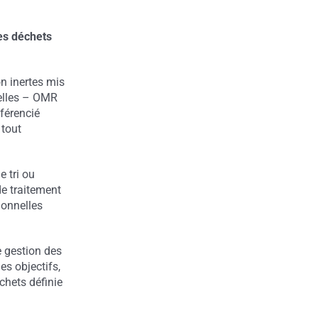
es déchets
n inertes mis
elles – OMR
fférencié
 tout
e tri ou
de traitement
ionnelles
e gestion des
es objectifs,
chets définie