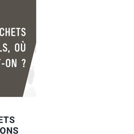
ETS
IONS