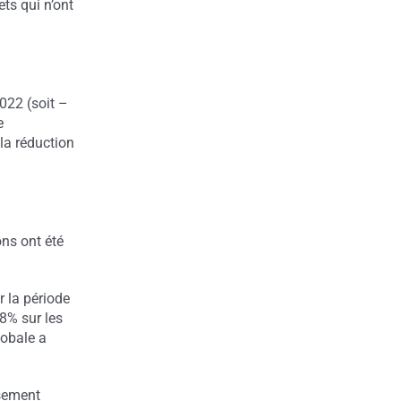
ets qui n’ont
022 (soit –
e
 la réduction
ons ont été
 la période
8% sur les
lobale a
ssement