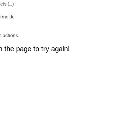
hets (…)
orme de
s actions.