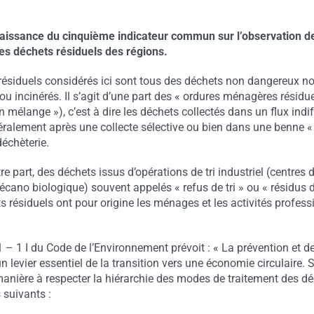
aissance du cinquième indicateur commun sur l’observation d
les déchets résiduels des régions.
résiduels considérés ici sont tous des déchets non dangereux no
u incinérés. Il s’agit d’une part des «
ordures ménagères résidu
en mélange »), c’est à dire les déchets collectés dans un flux indi
ralement après une collecte sélective ou bien dans une benne «
déchèterie.
utre part, des déchets issus d’opérations de tri industriel (centres d
écano biologique) souvent appelés «
refus de tri » ou « résidus 
s résiduels ont pour origine les ménages et les activités profess
1 – 1 I du Code de l’Environnement prévoit : « La prévention et d
n levier essentiel de la transition vers
une économie circulaire. S
anière à respecter la hiérarchie des modes de traitement des dé
s suivants :