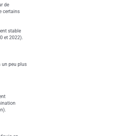
ur de
e certains
ment stable
0 et 2022).
à un peu plus
ent
mination
n).