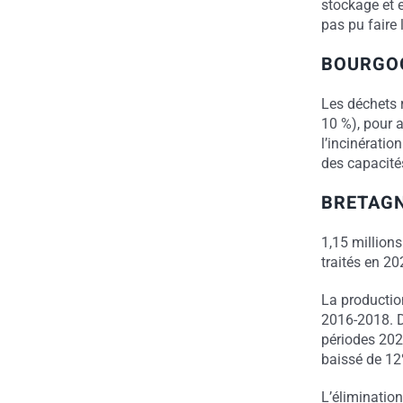
stockage et e
pas pu faire 
BOURGO
Les déchets 
10 %), pour 
l’incinératio
des capacité
BRETAG
1,15 million
traités en 20
La productio
2016-2018. D
périodes 202
baissé de 12
L’élimination