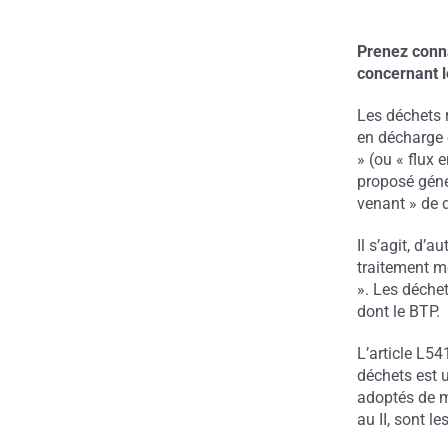
Prenez conn
concernant
Les déchets 
en décharge o
» (ou « flux 
proposé
géné
venant » de 
Il s’agit, d’a
traitement m
».
Les déchet
dont le BTP.
L’article L54
déchets est u
adoptés de m
au II, sont
le