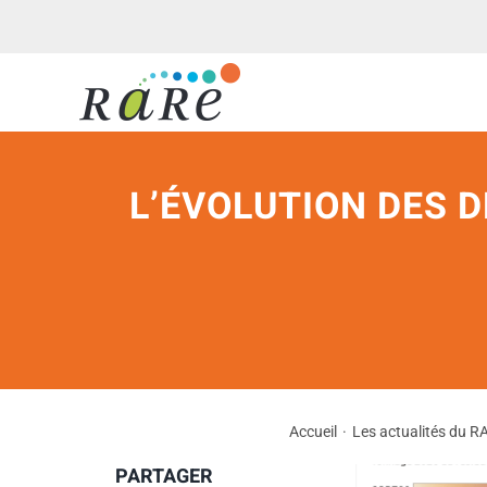
Passer
au
contenu
L’ÉVOLUTION DES D
Accueil
Les actualités du R
PARTAGER