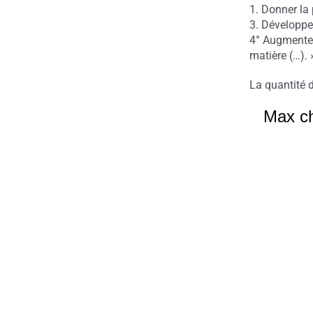
1. Donner la 
3. Développer
4° Augmenter 
matière (…). 
La quantité d