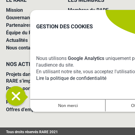
LE RARE
LES MEMBRES
Mission
Membres du RARE
Gouvernance
Missions des agences
Partenaires
Adhérer au réseau
GESTION DES COOKIES
Équipe du RARE
Actualités
Nous contacter
Nous utilisons
Google Analytics
uniquement p
NOS ACTIONS
SUIVRE ET RELAYER
l'audience du site.
En utilisant notre site, vous acceptez l'utilisat
Projets dans lesquels le
Lire la politique de confidentialité
RARE s’implique
Projets portés par le RARE
S’inscrire à notre newsletter
Presse
Non merci
O
Offres d’emploi
Tous droits réservés RARE 2021