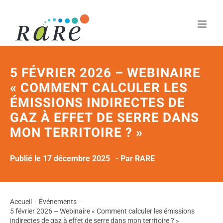
Passer
au
contenu
5 FÉVRIER 2026 – WEBINAIRE
« COMMENT CALCULER LES
ÉMISSIONS INDIRECTES DE
GAZ À EFFET DE SERRE DANS
MON TERRITOIRE ? »
Publié le 17 décembre 2025
- Par RARE
Accueil
Événements
5 février 2026 – Webinaire « Comment calculer les émissions
indirectes de gaz à effet de serre dans mon territoire ? »