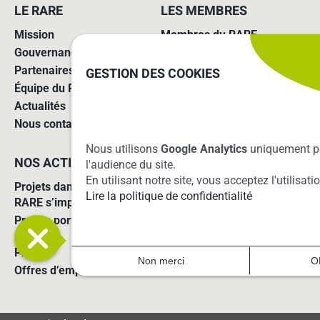
LE RARE
LES MEMBRES
Mission
Membres du RARE
Gouvernance
Missions des agences
Partenaires
Adhérer au réseau
GESTION DES COOKIES
Équipe du RARE
Actualités
Nous contacter
Nous utilisons
Google Analytics
uniquement p
NOS ACTIONS
SUIVRE ET RELAYER
l'audience du site.
En utilisant notre site, vous acceptez l'utilisat
Projets dans lesquels le
Lire la politique de confidentialité
RARE s’implique
Projets portés par le RARE
S’inscrire à notre newsletter
Presse
Non merci
O
Offres d’emploi