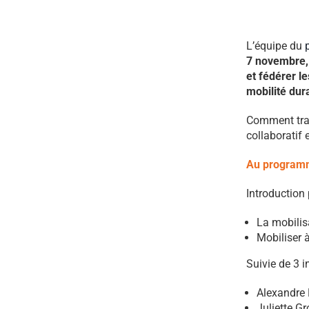
L’équipe du
7 novembre,
et fédérer le
mobilité dura
Comment tran
collaboratif 
Au programm
Introduction
La mobilisa
Mobiliser 
Suivie de 3 i
Alexandre F
Juliette G