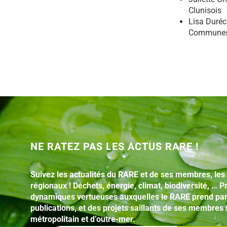
Clunisois
Lisa Duréc
Communes d
NE RATEZ PAS LES ACTUS RARE !
Suivez les actualités du RARE et de ses membres, les
régionaux ! Déchets, énergie, climat, biodiversité, …
dynamiques vertueuses auxquelles le RARE prend par
publications, et des projets saillants de ses membres s
métropolitain et d’outre-mer.