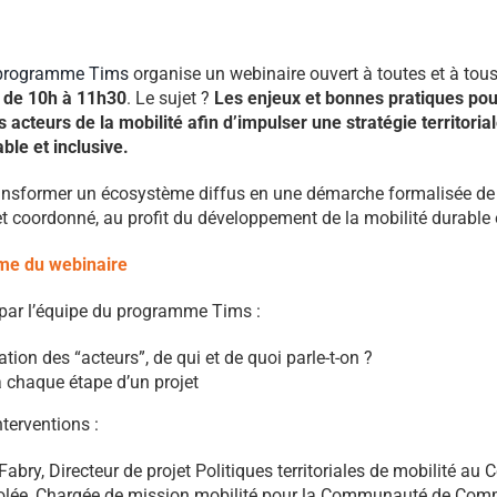
programme Tims
organise un webinaire ouvert à toutes et à tous
 de 10h à 11h30
. Le sujet ?
Les enjeux et bonnes pratiques pou
s acteurs de la mobilité afin d’impulser une stratégie territoria
ble et inclusive.
sformer un écosystème diffus en une démarche formalisée de 
et coordonné, au profit du développement de la mobilité durable e
e du webinaire
 par l’équipe du programme Tims :
tion des “acteurs”, de qui et de quoi parle-t-on ?
à chaque étape d’un projet
nterventions :
abry, Directeur de projet Politiques territoriales de mobilité au
rolée, Chargée de mission mobilité pour la Communauté de Co