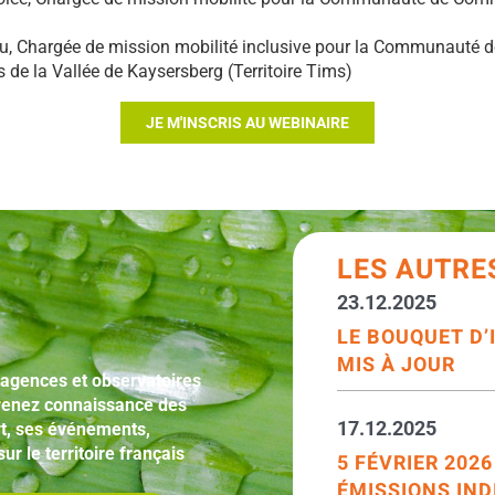
u, Chargée de mission mobilité inclusive pour la Communauté d
e la Vallée de Kaysersberg (Territoire Tims)
JE M'INSCRIS AU WEBINAIRE
LES AUTRE
23.12.2025
LE BOUQUET D
MIS À JOUR
 agences et observatoires
 Prenez connaissance des
17.12.2025
t, ses événements,
ur le territoire français
5 FÉVRIER 202
ÉMISSIONS IND