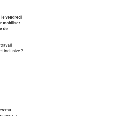
 le
vendredi
r mobiliser
le de
travail
t inclusive ?
 Cerema
mmunes du