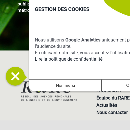
publications, et des projets saillants de ses membres s
GESTION DES COOKIES
métropolitain et d’outre-mer.
Nous utilisons
Google Analytics
uniquement p
l'audience du site.
En utilisant notre site, vous acceptez l'utilisat
Lire la politique de confidentialité
LE RARE
Mission
Gouvernance
Non merci
O
Partenaires
Équipe du RARE
Actualités
Nous contacter