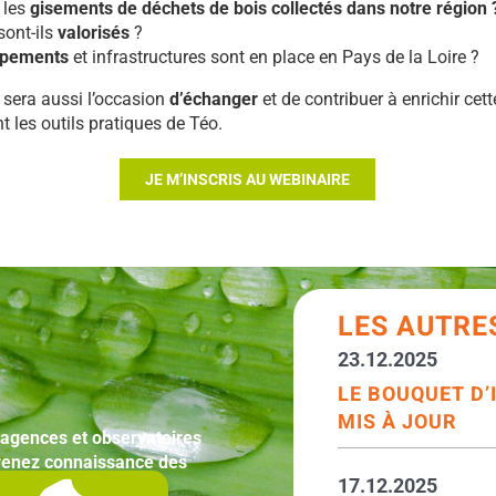
 les
gisements de déchets de bois collectés dans notre région 
ont-ils
valorisés
?
ipements
et infrastructures sont en place en Pays de la Loire ?
 sera aussi l’occasion
d’échanger
et de contribuer à enrichir cett
 les outils pratiques de Téo.
JE M’INSCRIS AU WEBINAIRE
LES AUTRE
23.12.2025
LE BOUQUET D
MIS À JOUR
 agences et observatoires
 Prenez connaissance des
17.12.2025
t, ses événements,