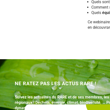
Quels sont
Comment s
Quels
équ
Ce webinaire
en découvrant
NE RATEZ PAS LES ACTUS RARE !
Suivez les actualités du RARE et de ses membres, les
régionaux ! Déchets, énergie, climat, biodiversité, …
dynamiques vertueuses auxquelles le RARE prend par