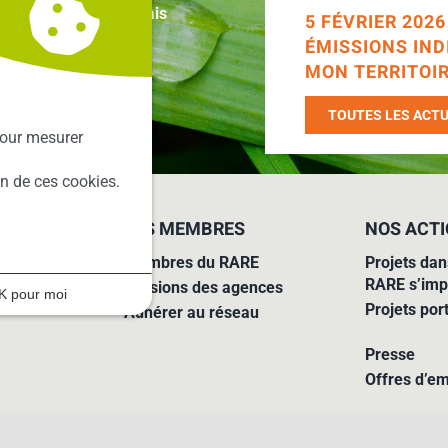
ur le territoire français
5 FÉVRIER 202
ÉMISSIONS IND
MON TERRITOIR
TOUTES LES ACTU
our mesurer
ion de ces cookies.
LES MEMBRES
NOS ACT
Membres du RARE
Projets dan
RARE s’imp
Missions des agences
K pour moi
Projets por
Adhérer au réseau
Presse
Offres d’em