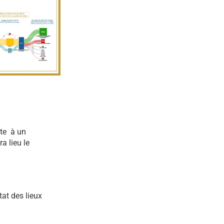
ite à un
a lieu le
at des lieux