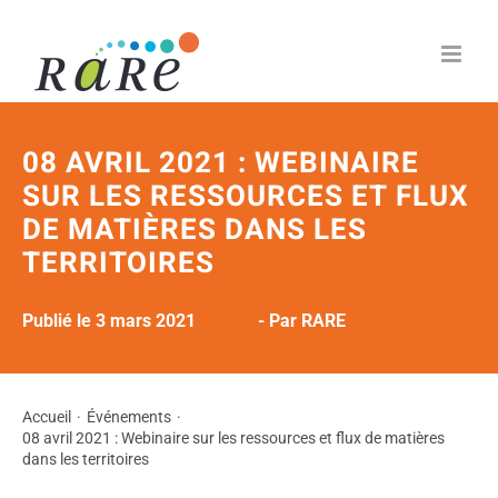
Passer
au
contenu
08 AVRIL 2021 : WEBINAIRE
SUR LES RESSOURCES ET FLUX
DE MATIÈRES DANS LES
TERRITOIRES
Publié le 3 mars 2021
- Par RARE
Accueil
Événements
08 avril 2021 : Webinaire sur les ressources et flux de matières
dans les territoires