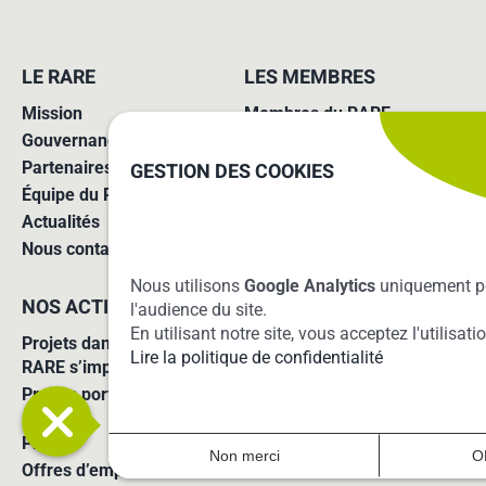
LE RARE
LES MEMBRES
Mission
Membres du RARE
Gouvernance
Missions des agences
Partenaires
Adhérer au réseau
GESTION DES COOKIES
Équipe du RARE
Actualités
Nous contacter
Nous utilisons
Google Analytics
uniquement p
NOS ACTIONS
SUIVRE ET RELAYER
l'audience du site.
En utilisant notre site, vous acceptez l'utilisat
Projets dans lesquels le
Lire la politique de confidentialité
RARE s’implique
Projets portés par le RARE
S’inscrire à notre newsletter
Presse
Non merci
O
Offres d’emploi