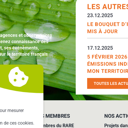
LES AUTRE
23.12.2025
LE BOUQUET D
MIS À JOUR
 agences et observatoires
 Prenez connaissance des
17.12.2025
t, ses événements,
ur le territoire français
5 FÉVRIER 202
ÉMISSIONS IND
MON TERRITOIR
TOUTES LES ACTU
our mesurer
LES MEMBRES
NOS ACT
ion de ces cookies.
Membres du RARE
Projets dan