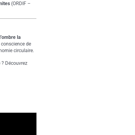
mites
(ORDIF –
l’ombre la
s conscience de
nomie circulaire.
e ? Découvrez