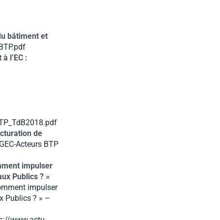
du bâtiment et
BTP.pdf
à l’EC :
BTP_TdB2018.pdf
ucturation de
AGEC-Acteurs BTP
omment impulser
aux Publics ? »
 Comment impulser
x Publics ? » –
s://www.actu-