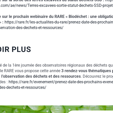
com/ae/news/Terres-excavees-sortie-statut-dechets-SSD-projet-
le sur le prochain webinaire du RARE « Biodéchet : une obligatio
 :
https://rare.fr/les-actualites-du-rare/prenez-date-des-procha
servation-des-dechets-et-ressources/
OIR PLUS
é de la 1ère journée des observatoires régionaux des déchets qui 
 le RARE vous propose cette année
3 rendez-vous thématiques 
e l’observation des déchets et des ressources
. Découvrez le p
des :
https://rare.fr/evenement/prenez-date-des-prochains-even
des-dechets-et-ressources/