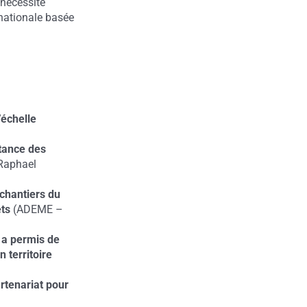
 nécessité
 nationale basée
’échelle
rtance des
Raphael
 chantiers du
ets
(ADEME –
 a permis de
 territoire
rtenariat pour