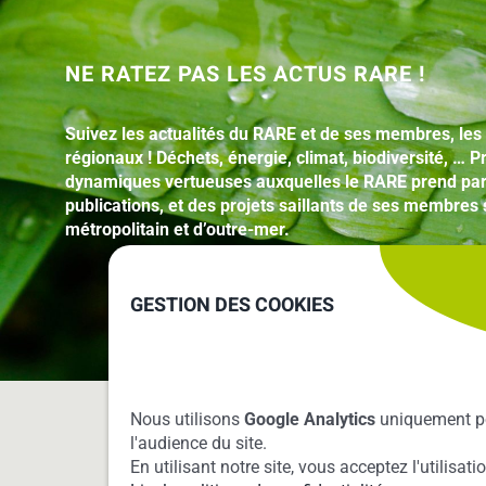
NE RATEZ PAS LES ACTUS RARE !
Suivez les actualités du RARE et de ses membres, les
régionaux ! Déchets, énergie, climat, biodiversité, …
dynamiques vertueuses auxquelles le RARE prend par
publications, et des projets saillants de ses membres s
métropolitain et d’outre-mer.
GESTION DES COOKIES
Nous utilisons
Google Analytics
uniquement p
LE RARE
l'audience du site.
En utilisant notre site, vous acceptez l'utilisat
Mission