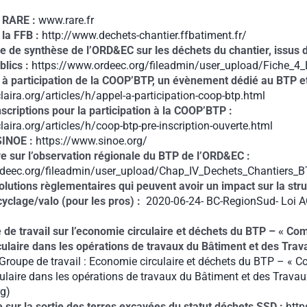
u RARE :
www.rare.fr
 la FFB :
http://www.dechets-chantier.ffbatiment.fr/
che de synthèse de l’ORD&EC sur les déchets du chantier, issus 
lics :
https://www.ordeec.org/fileadmin/user_upload/Fiche_4_
l à participation de la COOP’BTP, un évènement dédié au BTP et 
aira.org/articles/h/appel-a-participation-coop-btp.html
scriptions pour la participation à la COOP’BTP :
aira.org/articles/h/coop-btp-pre-inscription-ouverte.html
 SINOE :
https://www.sinoe.org/
re sur l’observation régionale du BTP de l’ORD&EC :
rdeec.org/fileadmin/user_upload/Chap_IV_Dechets_Chantiers_
volutions règlementaires qui peuvent avoir un impact sur la str
ecyclage/valo (pour les pros) :
2020-06-24- BC-RegionSud- Loi 
 de travail sur l’economie circulaire et déchets du BTP – « C
culaire dans les opérations de travaux du Bâtiment et des Trav
Groupe de travail : Economie circulaire et déchets du BTP – «
ulaire dans les opérations de travaux du Bâtiment et des Travau
g)
le sur la sortie des terres excavées du statut déchets SSD :
http