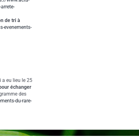
arrete-
n de tri à
ins-evenements-
a eu lieu le 25
pour échanger
rogramme des
ements-du-rare-