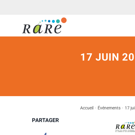
Passer
au
contenu
17 JUIN 2
Accueil
Événements
17 ju
PARTAGER