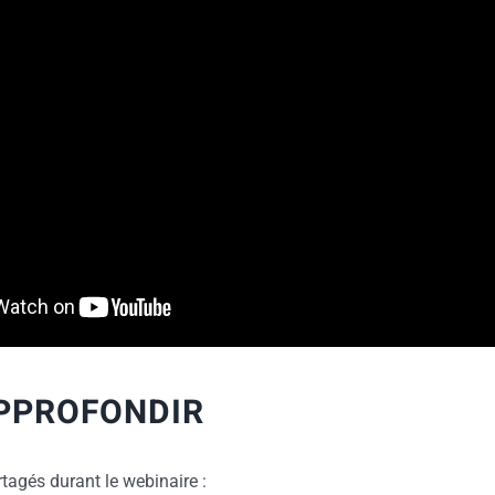
PPROFONDIR
rtagés durant le webinaire :