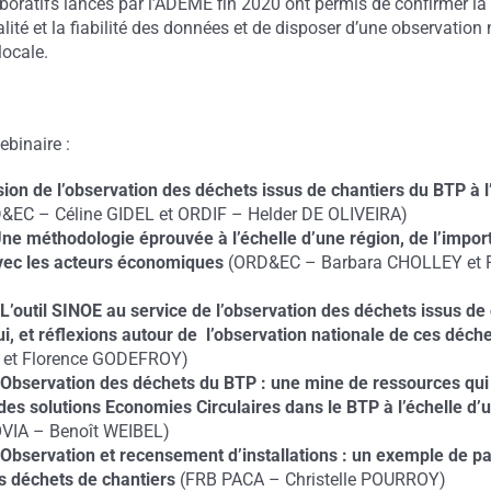
boratifs lancés par l’ADEME fin 2020 ont permis de confirmer la
alité et la fiabilité des données et de disposer d’une observation
locale.
binaire :
sion de l’observation des déchets issus de chantiers du BTP à l
EC – Céline GIDEL et ORDIF – Helder DE OLIVEIRA)
ne méthodologie éprouvée à l’échelle d’une région, de l’impo
vec les acteurs économiques
(ORD&EC – Barbara CHOLLEY et 
:
L’outil SINOE au service de l’observation des déchets issus de
i, et réflexions autour de l’observation nationale de ces déch
 et Florence GODEFROY)
:
Observation des déchets du BTP : une mine de ressources qui
es solutions Economies Circulaires dans le BTP à l’échelle d’un
VIA – Benoît WEIBEL)
:
Observation et recensement d’installations : un exemple de pa
s déchets de chantiers
(FRB PACA – Christelle POURROY)