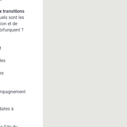
x transitions
uels sont les
tion et de
 bifurquent ?
t
les
es
ccompagnement
(dates à
le Site du