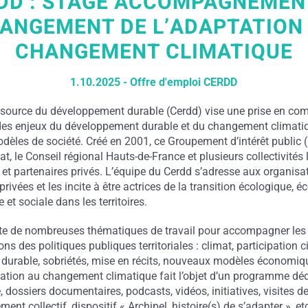
DD : STAGE ACCOMPAGNEMEN
ANGEMENT DE L’ADAPTATION
CHANGEMENT CLIMATIQUE
1.10.2025 - Offre d'emploi CERDD
ssource du développement durable (Cerdd) vise une prise en co
des enjeux du développement durable et du changement climati
èles de société. Créé en 2001, ce Groupement d’intérêt public (
État, le Conseil régional Hauts-de-France et plusieurs collectivités 
 et partenaires privés. L’équipe du Cerdd s’adresse aux organisa
privées et les incite à être actrices de la transition écologique, 
et sociale dans les territoires.
te de nombreuses thématiques de travail pour accompagner les
ns des politiques publiques territoriales : climat, participation c
 durable, sobriétés, mise en récits, nouveaux modèles économiq
tation au changement climatique fait l’objet d’un programme déd
, dossiers documentaires, podcasts, vidéos, initiatives, visites de 
t collectif, dispositif « Archipel, histoire(s) de s’adapter », et