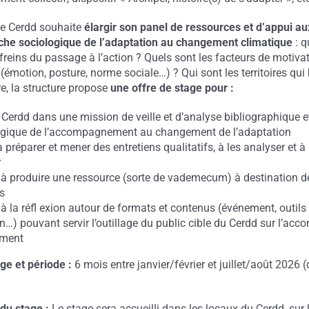
 le Cerdd souhaite
élargir son panel de ressources et d’appui au
che sociologique de l’adaptation au changement climatique
: q
s freins du passage à l’action ? Quels sont les facteurs de motiva
(émotion, posture, norme sociale…) ? Qui sont les territoires qui
e, la structure propose
une offre de stage pour :
 Cerdd dans une mission de veille et d’analyse bibliographique e
gique de l’accompagnement au changement de l’adaptation
à préparer et mener des entretiens qualitatifs, à les analyser et à 
r
 à produire une ressource (sorte de vademecum) à destination d
és
 à la réfl exion autour de formats et contenus (événement, outils
n…) pouvant servir l’outillage du public cible du Cerdd sur l’a
ement
ge et période :
6 mois entre janvier/février et juillet/août 2026 
 du stage :
Le stage sera accueilli dans les locaux du Cerdd, sur 