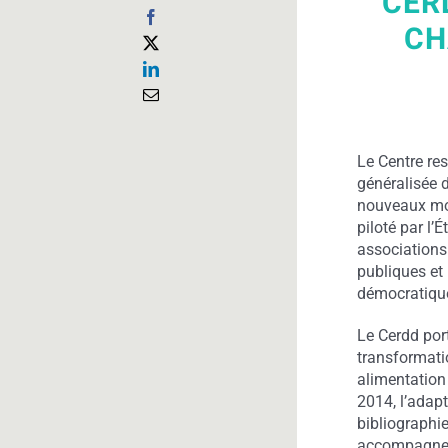
CER
CH
Le Centre re
généralisée 
nouveaux mod
piloté par l’
associations
publiques et 
démocratique 
Le Cerdd por
transformatio
alimentation
2014, l’adap
bibliographie
accompagnemen