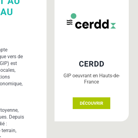
T AU
 AU
mpte
que vers de
CERDD
GIP) est
locales,
GIP oeuvrant en Hauts-de-
tions
France
économique,
DÉCOUVRIR
itoyenne,
ues. Depuis
ié :
terrain,
c.